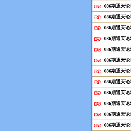
086期通天
086期通天
086期通天
086期通天
086期通天
086期通天
086期通天
086期通天
086期通天
086期通天
086期通天
086期通天