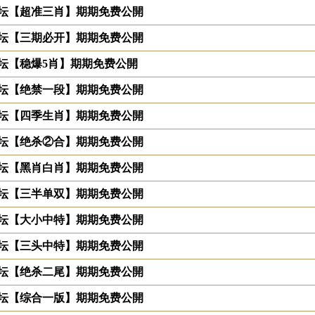
论坛【超准三肖】期期免费公開
论坛【三期必开】期期免费公開
论坛【稳爆5肖】期期免费公開
论坛【绝禁一段】期期免费公開
论坛【四季生肖】期期免费公開
论坛【绝杀②合】期期免费公開
论坛【黑肖白肖】期期免费公開
论坛【三半单双】期期免费公開
论坛【大小中特】期期免费公開
论坛【三头中特】期期免费公開
论坛【绝杀二尾】期期免费公開
论坛【综合一版】期期免费公開