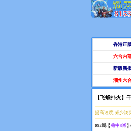
香港正
六合内
新版新
潮州六
【飞蛾扑火】千
提高速度,减少浏
052期:╠
稳中8肖
╣