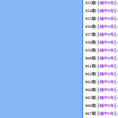
053期:╠
稳中8肖
╣
054期:╠
稳中8肖
╣
055期:╠
稳中8肖
╣
056期:╠
稳中8肖
╣
057期:╠
稳中8肖
╣
058期:╠
稳中8肖
╣
059期:╠
稳中8肖
╣
060期:╠
稳中8肖
╣
061期:╠
稳中8肖
╣
062期:╠
稳中8肖
╣
063期:╠
稳中8肖
╣
064期:╠
稳中8肖
╣
065期:╠
稳中8肖
╣
066期:╠
稳中8肖
╣
067期:╠
稳中8肖
╣