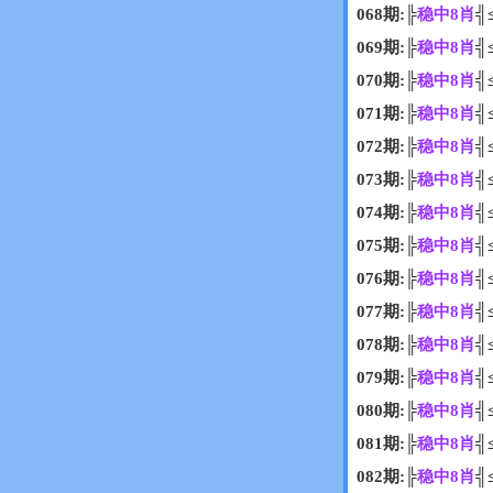
068期:╠
稳中8肖
╣
069期:╠
稳中8肖
╣
070期:╠
稳中8肖
╣
071期:╠
稳中8肖
╣
072期:╠
稳中8肖
╣
073期:╠
稳中8肖
╣
074期:╠
稳中8肖
╣
075期:╠
稳中8肖
╣
076期:╠
稳中8肖
╣
077期:╠
稳中8肖
╣
078期:╠
稳中8肖
╣
079期:╠
稳中8肖
╣
080期:╠
稳中8肖
╣
081期:╠
稳中8肖
╣
082期:╠
稳中8肖
╣