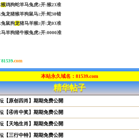
≤
猴
鸡狗蛇羊马兔虎≥开:猴23准
≤兔龙猪猴羊狗鼠马≥开:蛇38错
≤兔鼠狗
龙
猪马羊猴≥开:龙03准
≤马羊狗猪牛猴兔虎≥开:0000准
站
.com
81539
本站永久域名：81539.com
精华帖子
论坛【原创四肖】期期免费公開
论坛【④肖中奖】期期免费公開
论坛【天地生肖】期期免费公開
论坛【三行中特】期期免费公開