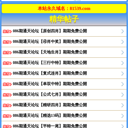
本站永久域名：81539.com
精华帖子
086期通天论坛【原创四肖】期期免费公開
086期通天论坛【④肖中奖】期期免费公開
086期通天论坛【天地生肖】期期免费公開
086期通天论坛【三行中特】期期免费公開
086期通天论坛【复式连肖】期期免费公開
086期通天论坛【单双中特】期期免费公開
086期通天论坛【公式七肖】期期免费公開
086期通天论坛【精研四肖】期期免费公開
086期通天论坛【精选13码】期期免费公開
086期通天论坛【平特一尾】期期免费公開