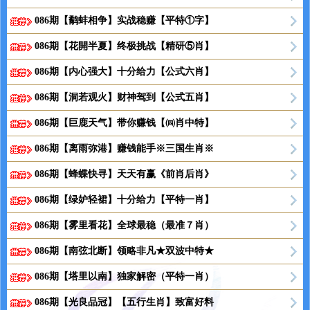
086期【鹬蚌相争】实战稳赚【平特①字】
086期【花開半夏】终极挑战【精研⑤肖】
086期【内心强大】十分给力【公式六肖】
086期【洞若观火】财神驾到【公式五肖】
086期【巨鹿天气】带你赚钱【㈣肖中特】
086期【离雨弥港】赚钱能手※三国生肖※
086期【蜂蝶快寻】天天有赢《前肖后肖》
086期【绿妒轻裙】十分给力【平特一肖】
086期【雾里看花】全球最稳（最准７肖）
086期【南弦北断】领略非凡★双波中特★
086期【塔里以南】独家解密（平特一肖）
086期【光良品冠】【五行生肖】致富好料