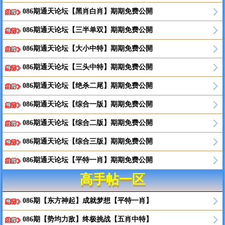
086期通天论坛【黑肖白肖】期期免费公開
086期通天论坛【三半单双】期期免费公開
086期通天论坛【大小中特】期期免费公開
086期通天论坛【三头中特】期期免费公開
086期通天论坛【绝杀二尾】期期免费公開
086期通天论坛【综合一版】期期免费公開
086期通天论坛【综合二版】期期免费公開
086期通天论坛【综合三版】期期免费公開
086期通天论坛【平特一肖】期期免费公開
高手帖一区
086期【东方神起】成就梦想【平特一肖】
086期【势均力敌】终极挑战【五肖中特】