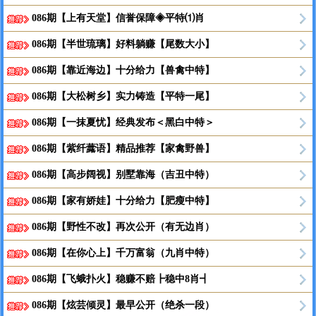
086期【上有天堂】信誉保障◈平特⑴肖
086期【半世琉璃】好料躺赚【尾数大小】
086期【靠近海边】十分给力【兽禽中特】
086期【大松树乡】实力铸造【平特一尾】
086期【一抹夏忧】经典发布＜黑白中特＞
086期【紫纤虂语】精品推荐【家禽野兽】
086期【高步阔视】别墅靠海（吉丑中特）
086期【家有娇娃】十分给力【肥瘦中特】
086期【野性不改】再次公开（有无边肖）
086期【在你心上】千万富翁（九肖中特）
086期【飞蛾扑火】稳赚不赔┣稳中8肖┫
086期【炫芸倾灵】最早公开（绝杀一段）