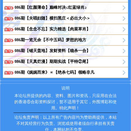
086期【红颜薄命】巅峰对决≤红蓝绿肖≥
086期【夫唱妇随】横扫黑庄＜必出大小＞
086期【念念不忘】实力精选【肉菜草肖】
086期一览无余【不中五码】梦想的地方
086期【铺天盖地】发财资料【稳杀一合】
086期【天真烂漫】期期实战【平特②尾】
086期《娓娓而来》∝【绝杀七码】领略非凡
说明
本论坛所提供的内容、资料、图片和资讯，只应用在合法
的香港⑥合彩资料探讨，暂不适用于其它，外围博彩和使
用。特此声明！
论坛免责声明：以上所有广告内容均为赞助商提供，本站
不对其经营行为负责。浏览或使用者须自行承担有关责
任，本网站恕不负责。