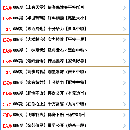
086期【上有天堂】信誉保障◈平特⑴肖
086期【半世琉璃】好料躺赚【尾数大小】
086期【靠近海边】十分给力【兽禽中特】
086期【大松树乡】实力铸造【平特一尾】
086期【一抹夏忧】经典发布＜黑白中特＞
086期【紫纤虂语】精品推荐【家禽野兽】
086期【高步阔视】别墅靠海（吉丑中特）
086期【家有娇娃】十分给力【肥瘦中特】
086期【野性不改】再次公开（有无边肖）
086期【在你心上】千万富翁（九肖中特）
086期【飞蛾扑火】稳赚不赔┣稳中8肖┫
086期【炫芸倾灵】最早公开（绝杀一段）