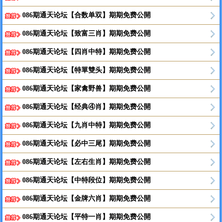
086期通天论坛【合数单双】期期免费公開
086期通天论坛【致富三肖】期期免费公開
086期通天论坛【四肖中特】期期免费公開
086期通天论坛【特單雙头】期期免费公開
086期通天论坛【家禽野兽】期期免费公開
086期通天论坛【经典④肖】期期免费公開
086期通天论坛【九肖中特】期期免费公開
086期通天论坛【必中三尾】期期免费公開
086期通天论坛【左右生肖】期期免费公開
086期通天论坛【中特段位】期期免费公開
086期通天论坛【金牌六肖】期期免费公開
086期通天论坛【平特一肖】期期免费公開