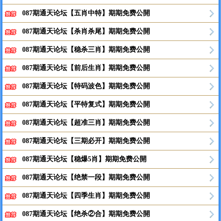
087期通天论坛【五肖中特】期期免费公開
087期通天论坛【杀肖杀尾】期期免费公開
087期通天论坛【稳杀三肖】期期免费公開
087期通天论坛【前后生肖】期期免费公開
087期通天论坛【特码波色】期期免费公開
087期通天论坛【平特复式】期期免费公開
087期通天论坛【超准三肖】期期免费公開
087期通天论坛【三期必开】期期免费公開
087期通天论坛【稳爆5肖】期期免费公開
087期通天论坛【绝禁一段】期期免费公開
087期通天论坛【四季生肖】期期免费公開
087期通天论坛【绝杀②合】期期免费公開