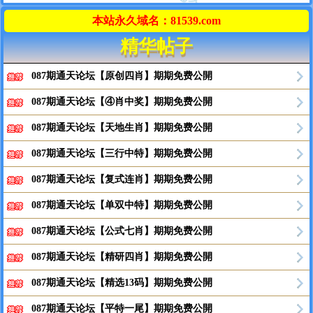
本站永久域名：81539.com
精华帖子
087期通天论坛【原创四肖】期期免费公開
087期通天论坛【④肖中奖】期期免费公開
087期通天论坛【天地生肖】期期免费公開
087期通天论坛【三行中特】期期免费公開
087期通天论坛【复式连肖】期期免费公開
087期通天论坛【单双中特】期期免费公開
087期通天论坛【公式七肖】期期免费公開
087期通天论坛【精研四肖】期期免费公開
087期通天论坛【精选13码】期期免费公開
087期通天论坛【平特一尾】期期免费公開